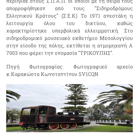
περιήλθε στους Σ.Π.Α.Π. οι οποίοι με τη σειρά τους
απορροφήθηκαν από τους "Σιδηροδρόμους
Ελληνικού Κράτους" (Σ.Ε.Κ) Το 1971 ανεστάλη η
λειτουργία όλου του δικτύου, καθώς
χαρακτηρίστηκε υπερβολικά ελλειμματική. Στο
σιδηροδρομικό μουσειακό εκθετήριο Μεσολογγίου
στην είσοδο της πόλης, εκτίθεται η ατμομηχανή Α
7003 που φέρει την ονομασία "ΤΡΙΚΟΥΠΗΣ".
Πηγή Φωτογραφίας: Φωτογραφικό αρχείο
κ.Καρακώστα Κωνσταντίνου SV1CQN