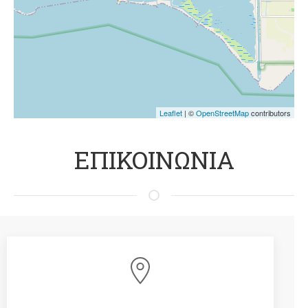
Leaflet
| ©
OpenStreetMap
contributors
ΕΠΙΚΟΙΝΩΝΙΑ