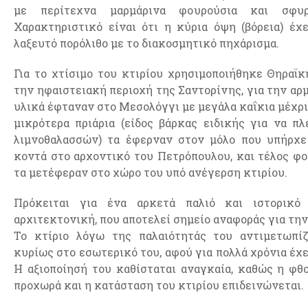
με περίτεχνα μαρμάρινα φουρούσια και σφυρ
Χαρακτηριστικό είναι ότι η κύρια όψη (βόρεια) έχ
λαξευτό πορόλιθο με το διακοσμητικό πηχάρισμα.
Για το χτίσιμο του κτιρίου χρησιμοποιήθηκε Θηραϊκ
την ηφαιστειακή περιοχή της Σαντορίνης, για την αρ
υλικά έφταναν στο Μεσολόγγι με μεγάλα καΐκια μέχρι
μικρότερα πριάρια (είδος βάρκας ειδικής για να π
λιμνοθαλασσών) τα έφερναν στον μόλο που υπήρχε
κοντά στο αρχοντικό του Πετρόπουλου, και τέλος φ
τα μετέφεραν στο χώρο του υπό ανέγερση κτιρίου.
Πρόκειται για ένα αρκετά παλιό και ιστορικό 
αρχιτεκτονική, που αποτελεί σημείο αναφοράς για τη
Το κτίριο λόγω της παλαιότητάς του αντιμετωπίζ
κυρίως στο εσωτερικό του, αφού για πολλά χρόνια έχε
Η αξιοποίησή του καθίσταται αναγκαία, καθώς η φθ
προχωρά και η κατάσταση του κτιρίου επιδεινώνεται.