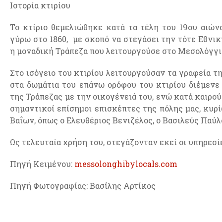
Ιστορία κτιρίου
Το κτίριο θεμελιώθηκε κατά τα τέλη του 19ου αιών
γύρω στο 1860, με σκοπό να στεγάσει την τότε Εθνικ
η μοναδική Τράπεζα που λειτουργούσε στο Μεσολόγγι
Στο ισόγειο του κτιρίου λειτουργούσαν τα γραφεία τ
στα δωμάτια του επάνω ορόφου του κτιρίου διέμενε
της Τράπεζας με την οικογένειά του, ενώ κατά καιρού
σημαντικοί επίσημοι επισκέπτες της πόλης μας, κυρ
Βαΐων, όπως ο Ελευθέριος Βενιζέλος, ο Βασιλεύς Παύλ
Ως τελευταία χρήση του, στεγάζονταν εκεί οι υπηρεσί
Πηγή Kειμένου:
messolonghibylocals.com
Πηγή Φωτογραφίας: Βασίλης Αρτίκος