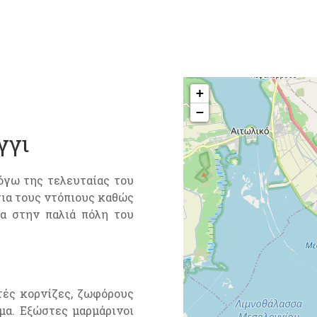
+
−
γγι
λόγω της τελευταίας του
για τους ντόπιους καθώς
σα στην παλιά πόλη του
τές κορνίζες, ζωφόρους
μα. Εξώστες μαρμάρινοι