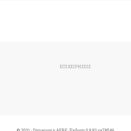
ΕΠΙΧΕΙΡΗΣΕΙΣ
© 2021 - Dynacomp ΑΕΒΕ -Έκδοση 0.9.82.ca78546