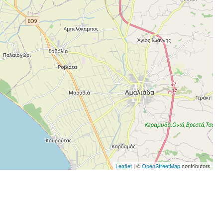
Leaflet
| ©
OpenStreetMap
contributors