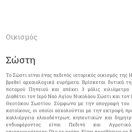
Οικισμός
Σώστη
Το Σώστι είναι ένας πεδινός ιστορικός οικισμός της Η
βρεθεί αρχαιολογικά ευρήματα. Βρίσκεται δυτικά τ
ποταμού Πηνειού και απέχει 3 μόλις χιλιόμετρα 
Διαθέτει τον Ιερό Ναό Αγίου Νικολάου Σώστι και τον
Θεοτόκου Σωστίου. Σύμφωνα με την απογραφή του 2
κατοίκους, οι οποίοι ασχολούνται με την εκτροφή πρ
καλλιέργεια ελαιοδέντρων, κηπευτικών και δημητρ
ενδιαφέροντος είναι Πεδινό και Αγροτικ
επισκεψιμότητας: Όλο το χρόνο. Είναι προσβάσιμο με 