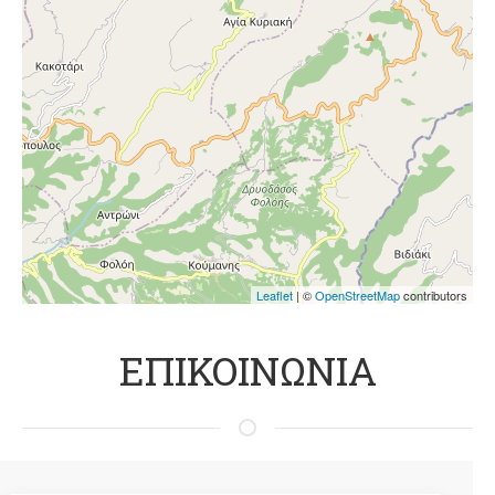
Leaflet
| ©
OpenStreetMap
contributors
ΕΠΙΚΟΙΝΩΝΙΑ