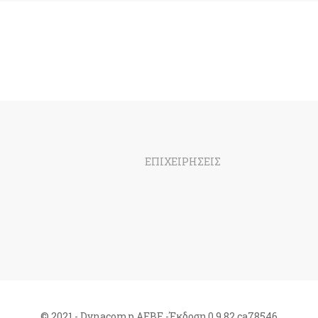
ΕΠΙΧΕΙΡΗΣΕΙΣ
© 2021 - Dynacomp ΑΕΒΕ -Έκδοση 0.9.82.ca78546