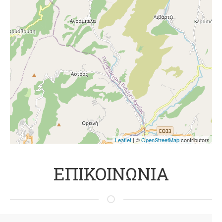
Leaflet
| ©
OpenStreetMap
contributors
ΕΠΙΚΟΙΝΩΝΙΑ