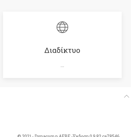
Διαδίκτυο
...
© 2021 - Dynacomp ΑΕΒΕ -Έκδοση 0.9.82.ca78546