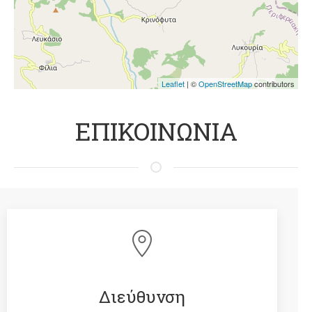
Leaflet
| ©
OpenStreetMap
contributors
ΕΠΙΚΟΙΝΩΝΙΑ
Διεύθυνση