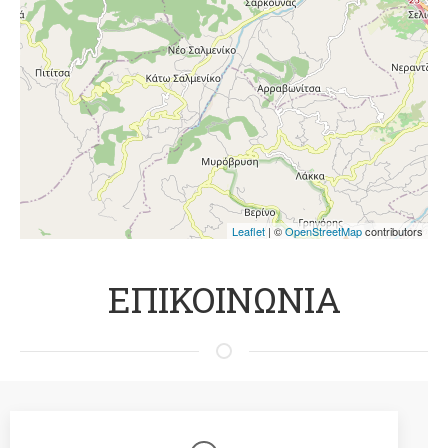
Leaflet
| ©
OpenStreetMap
contributors
ΕΠΙΚΟΙΝΩΝΙΑ