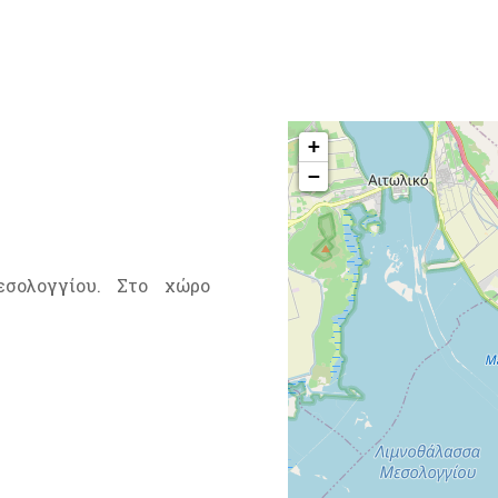
+
−
σολογγίου. Στο χώρο