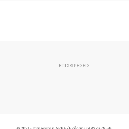
ΕΠΙΧΕΙΡΗΣΕΙΣ
© 2021 - Dynacomp ΑΕΒΕ -Έκδοση 0.9.82.ca78546