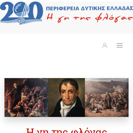
Η γη της φλόγας