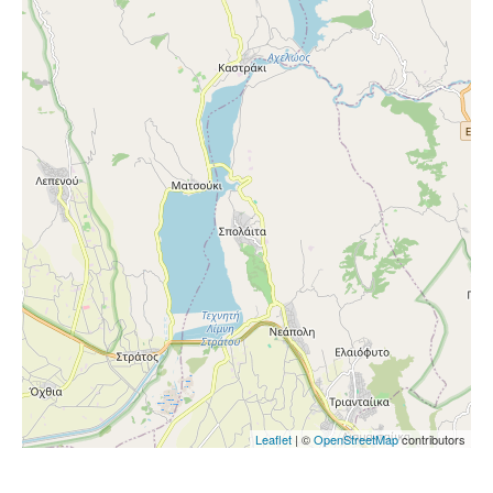
Leaflet
| ©
OpenStreetMap
contributors