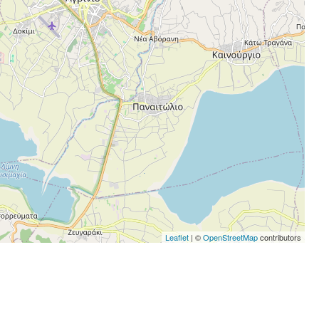
Leaflet
| ©
OpenStreetMap
contributors